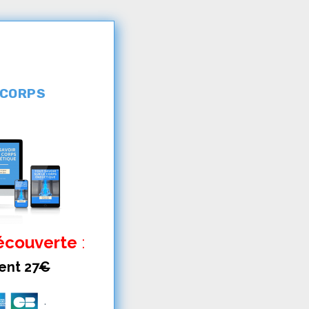
 CORPS
Découverte
:
ent 27
€
.