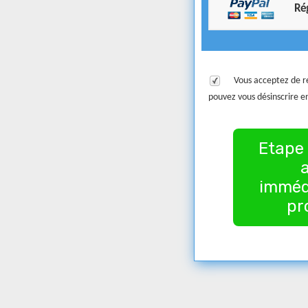
Rég
Vous acceptez de re
pouvez vous désinscrire en
Etape 
imméd
pr