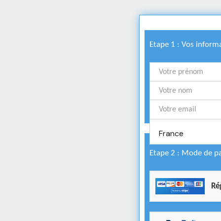
Etape 1 : Vos inform
France
Etape 2 : Mode de p
Rég