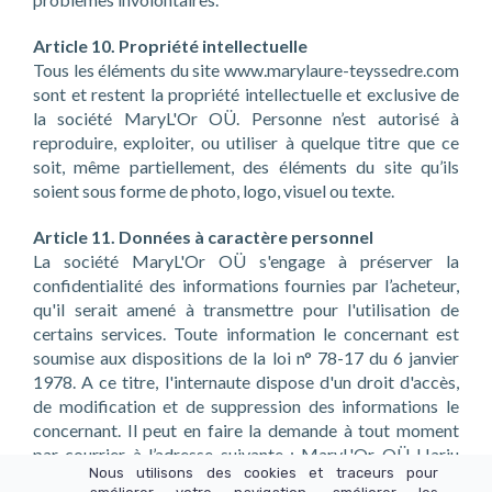
Article 10. Propriété intellectuelle
Tous les éléments du site www.marylaure-teyssedre.com
sont et restent la propriété intellectuelle et exclusive de
la société MaryL'Or OÜ. Personne n’est autorisé à
reproduire, exploiter, ou utiliser à quelque titre que ce
soit, même partiellement, des éléments du site qu’ils
soient sous forme de photo, logo, visuel ou texte.
Article 11. Données à caractère personnel
La société MaryL'Or OÜ s'engage à préserver la
confidentialité des informations fournies par l’acheteur,
qu'il serait amené à transmettre pour l'utilisation de
certains services. Toute information le concernant est
soumise aux dispositions de la loi n° 78-17 du 6 janvier
1978. A ce titre, l'internaute dispose d'un droit d'accès,
de modification et de suppression des informations le
concernant. Il peut en faire la demande à tout moment
par courrier à l’adresse suivante : MaryL'Or OÜ Harju
Nous utilisons des cookies et traceurs pour
maakond, Lasnamäe linnaosa, Sepapaja tn 6, 15551,